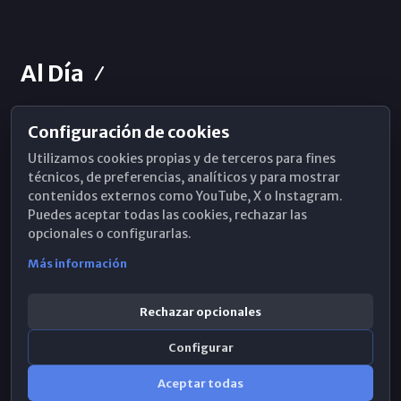
Al Día
Configuración de cookies
Horarios de Misa
Utilizamos cookies propias y de terceros para fines
Hemeroteca
técnicos, de preferencias, analíticos y para mostrar
contenidos externos como YouTube, X o Instagram.
WhatsApp
Puedes aceptar todas las cookies, rechazar las
opcionales o configurarlas.
Más información
Rechazar opcionales
Configurar
Aceptar todas