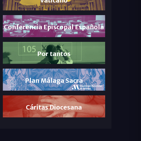
Conferencia Episcopal Española
Por tantos
Plan Málaga Sacra
Cáritas Diocesana