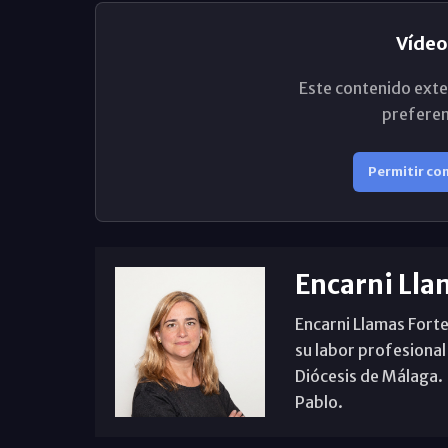
Vídeo
Este contenido exte
preferen
Permitir co
Encarni Lla
Encarni Llamas Forte
su labor profesional
Diócesis de Málaga. B
Pablo.