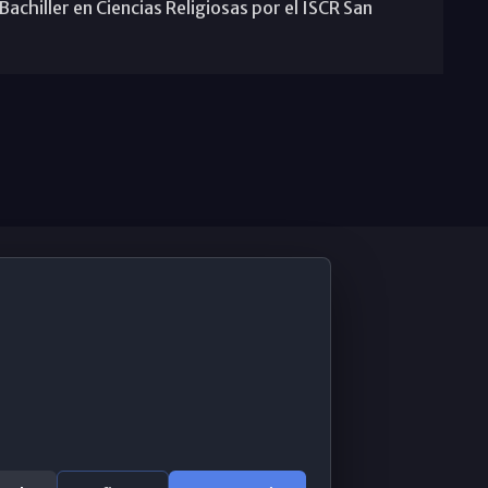
achiller en Ciencias Religiosas por el ISCR San
De Interés
Contabilidad ERP
Correo 365