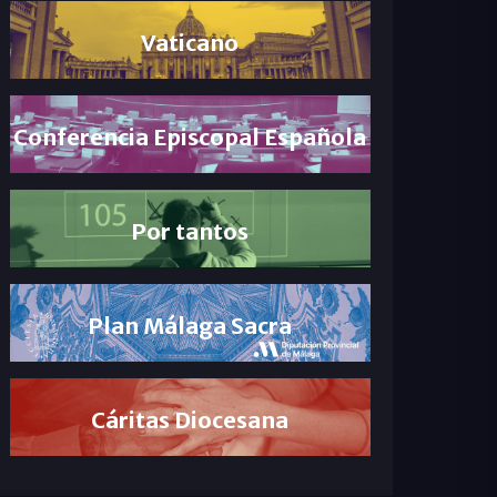
Vaticano
Conferencia Episcopal Española
Por tantos
Plan Málaga Sacra
Cáritas Diocesana