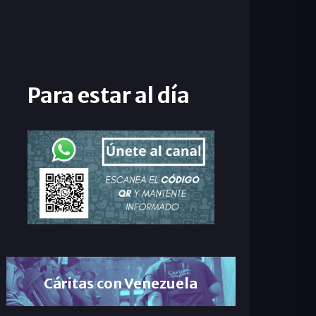
Para estar al día
Cáritas con Venezuela