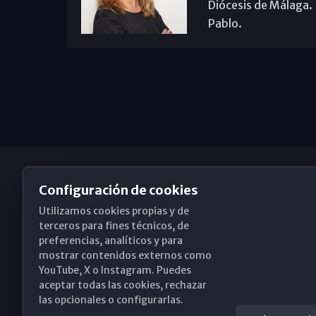
Diócesis de Málaga. B
Pablo.
Configuración de cookies
Utilizamos cookies propias y de
Obispado de Málaga
terceros para fines técnicos, de
preferencias, analíticos y para
mostrar contenidos externos como
YouTube, X o Instagram. Puedes
Santa María, 18-20. 29015 Málaga
aceptar todas las cookies, rechazar
las opcionales o configurarlas.
(+34) 952 224 386