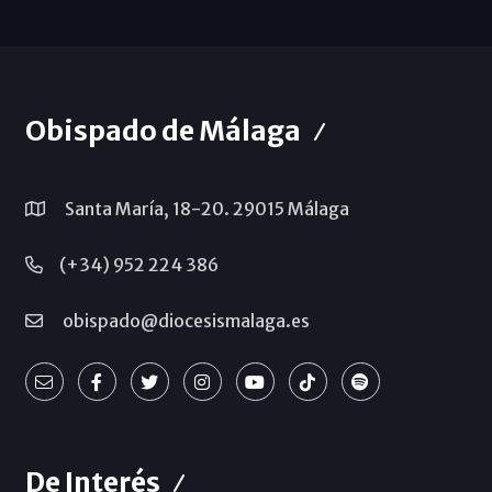
Obispado de Málaga
Santa María, 18-20. 29015 Málaga
(+34) 952 224 386
obispado@diocesismalaga.es
De Interés