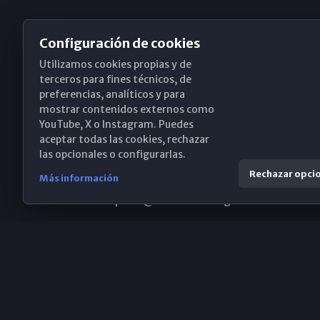
Configuración de cookies
Utilizamos cookies propias y de
Obispado de Málaga
terceros para fines técnicos, de
preferencias, analíticos y para
mostrar contenidos externos como
YouTube, X o Instagram. Puedes
Santa María, 18-20. 29015 Málaga
aceptar todas las cookies, rechazar
las opcionales o configurarlas.
(+34) 952 224 386
Rechazar opci
Más información
obispado@diocesismalaga.es