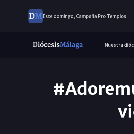
Este domingo, Campaña Pro Templos
Nuestra dióc
#Adoremus
vi