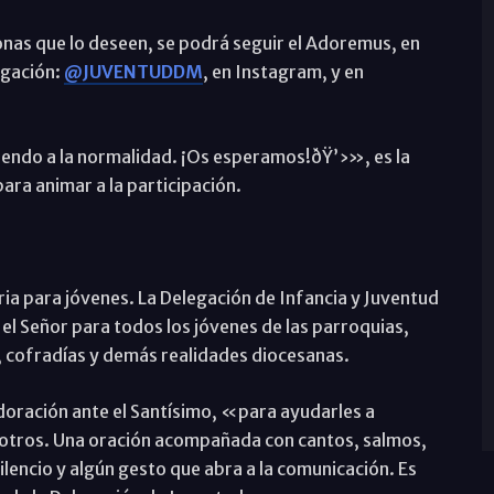
sonas que lo deseen, se podrá seguir el Adoremus, en
egación:
@JUVENTUDDM
, en Instagram, y en
endo a la normalidad. ¡Os esperamos!ðŸ’›», es la
para animar a la participación.
ria para jóvenes. La Delegación de Infancia y Juventud
el Señor para todos los jóvenes de las parroquias,
, cofradías y demás realidades diocesanas.
adoración ante el Santísimo, «para ayudarles a
osotros. Una oración acompañada con cantos, salmos,
ilencio y algún gesto que abra a la comunicación. Es