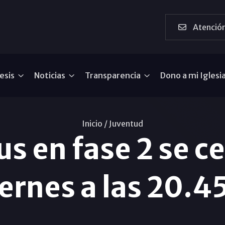
Atención
esis
Noticias
Transparencia
Dono a mi Iglesi
Inicio /
Juventud
 en fase 2 se ce
ernes a las 20.4