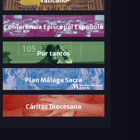
Conferencia Episcopal Española
Por tantos
Plan Málaga Sacra
Cáritas Diocesana