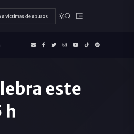
 a víctimas de abusos
a
lebra este
5 h