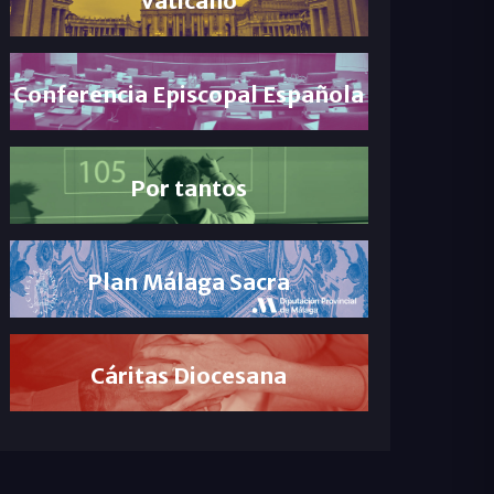
Conferencia Episcopal Española
Por tantos
Plan Málaga Sacra
Cáritas Diocesana