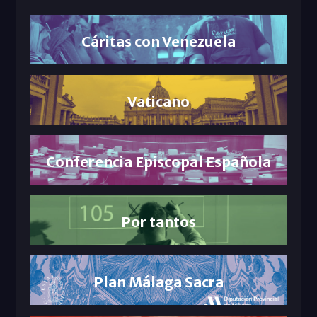
Cáritas con Venezuela
Vaticano
Conferencia Episcopal Española
Por tantos
Plan Málaga Sacra