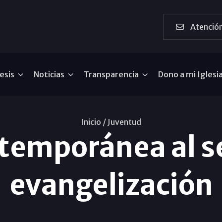
Atención
esis
Noticias
Transparencia
Dono a mi Iglesi
Inicio /
Juventud
emporánea al se
evangelización