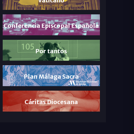
Conferencia Episcopal Española
Por tantos
Plan Málaga Sacra
Cáritas Diocesana