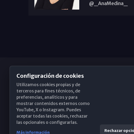
@_AnaMedina_
Configuración de cookies
Utilizamos cookies propias y de
Obispado de Málaga
terceros para fines técnicos, de
preferencias, analíticos y para
mostrar contenidos externos como
YouTube, X o Instagram. Puedes
Santa María, 18-20. 29015 Málaga
aceptar todas las cookies, rechazar
las opcionales o configurarlas.
(+34) 952 224 386
Rechazar opci
Más información