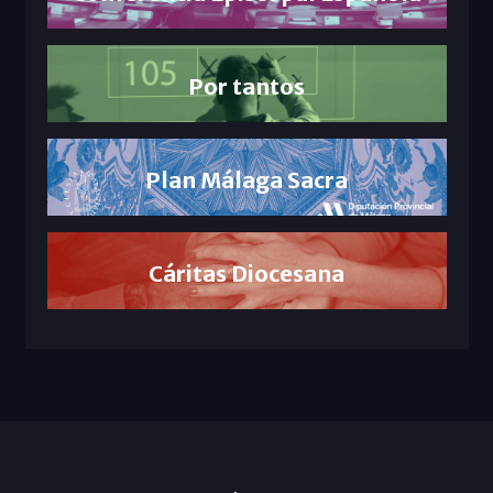
Por tantos
Plan Málaga Sacra
Cáritas Diocesana