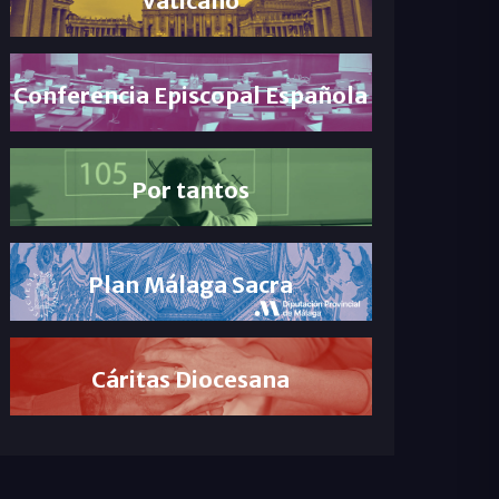
Conferencia Episcopal Española
Por tantos
Plan Málaga Sacra
Cáritas Diocesana