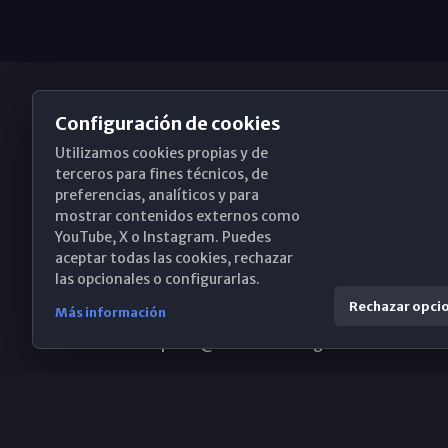
Configuración de cookies
Utilizamos cookies propias y de
Obispado de Málaga
terceros para fines técnicos, de
preferencias, analíticos y para
mostrar contenidos externos como
YouTube, X o Instagram. Puedes
Santa María, 18-20. 29015 Málaga
aceptar todas las cookies, rechazar
las opcionales o configurarlas.
(+34) 952 224 386
Rechazar opci
Más información
obispado@diocesismalaga.es