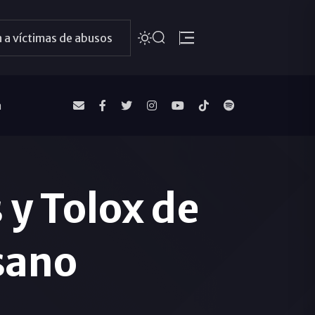
 a víctimas de abusos
a
 y Tolox de
sano