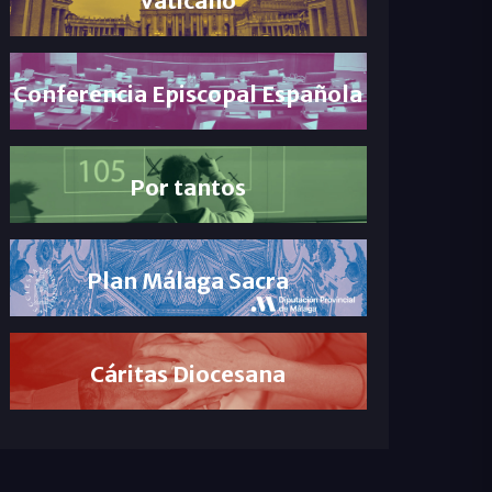
Conferencia Episcopal Española
Por tantos
Plan Málaga Sacra
Cáritas Diocesana