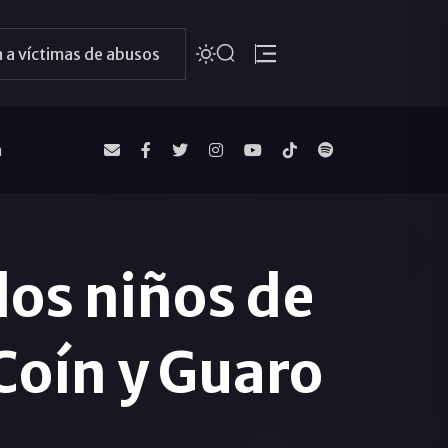
 a víctimas de abusos
a
os niños de
Coín y Guaro