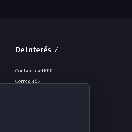
De Interés
Contabilidad ERP
Correo 365
Sistema de información
Aviso legal
Política de privacidad
Política de cookies