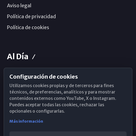
Aviso legal
Política de privacidad
Política de cookies
Al Día
Configuración de cookies
Horarios de Misa
Utilizamos cookies propias y de terceros para fines
Hemeroteca
técnicos, de preferencias, analíticos y para mostrar
contenidos externos como YouTube, X o Instagram.
WhatsApp
Puedes aceptar todas las cookies, rechazar las
opcionales o configurarlas.
Más información