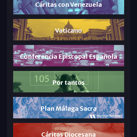
Cáritas con Venezuela
Vaticano
Conferencia Episcopal Española
Por tantos
Plan Málaga Sacra
Cáritas Diocesana