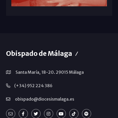
Obispado de Málaga
Santa María, 18-20. 29015 Málaga
(+34) 952 224 386
obispado@diocesismalaga.es