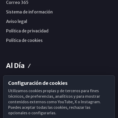
Correo 365
Sistema de información
Aviso legal
Política de privacidad
Política de cookies
Al Día
Configuración de cookies
Horarios de Misa
Utilizamos cookies propias y de terceros para fines
Hemeroteca
técnicos, de preferencias, analíticos y para mostrar
contenidos externos como YouTube, X o Instagram.
WhatsApp
Puedes aceptar todas las cookies, rechazar las
opcionales o configurarlas.