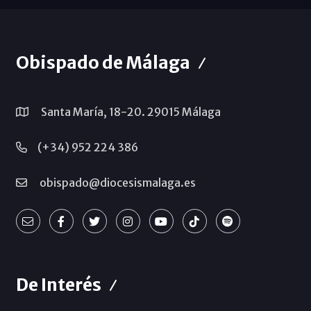
Obispado de Málaga
Santa María, 18-20. 29015 Málaga
(+34) 952 224 386
obispado@diocesismalaga.es
De Interés