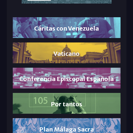
Cáritas con Venezuela
Vaticano
Conferencia Episcopal Española
Por tantos
Plan Málaga Sacra