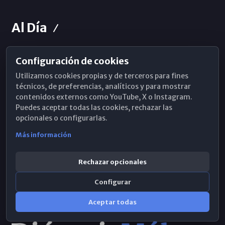
Al Día
Configuración de cookies
Horarios de Misa
Utilizamos cookies propias y de terceros para fines
Hemeroteca
técnicos, de preferencias, analíticos y para mostrar
contenidos externos como YouTube, X o Instagram.
WhatsApp
Puedes aceptar todas las cookies, rechazar las
opcionales o configurarlas.
Más información
Rechazar opcionales
Configurar
Aceptar todas