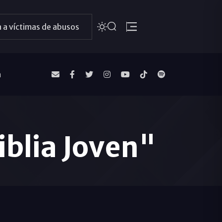
 a víctimas de abusos
a
iblia Joven"