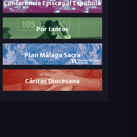
Conferencia Episcopal Española
Por tantos
Plan Málaga Sacra
Cáritas Diocesana