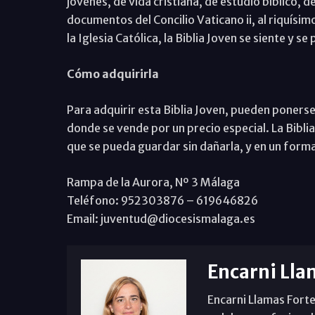
jóvenes, de vida cristiana, de estudio bíblico, d
documentos del Concilio Vaticano ii, al riquísim
la Iglesia Católica, la Biblia Joven se siente y s
Cómo adquirirla
Para adquirir esta Biblia Joven, pueden ponerse
donde se vende por un precio especial. La Bibli
que se pueda guardar sin dañarla, y en un form
Rampa de la Aurora, Nº 3 Málaga
Teléfono: 952303876 – 619646826
Email: juventud@diocesismalaga.es
Encarni Lla
Encarni Llamas Forte