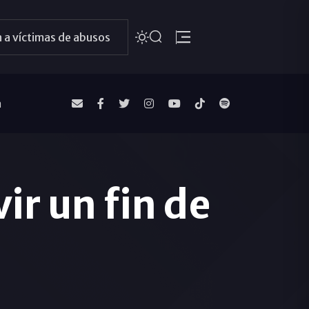
 a víctimas de abusos
a
ir un fin de