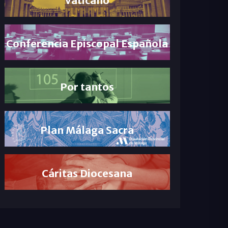
Conferencia Episcopal Española
Por tantos
Plan Málaga Sacra
Cáritas Diocesana