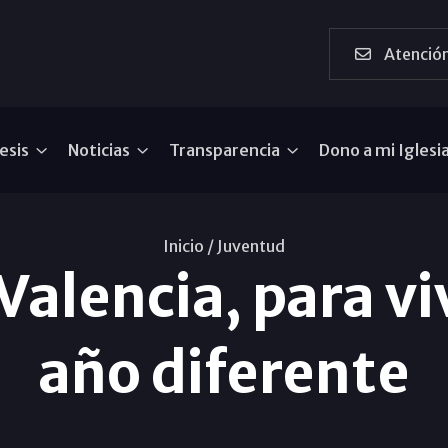
Atención
esis
Noticias
Transparencia
Dono a mi Iglesi
Inicio /
Juventud
alencia, para viv
año diferente