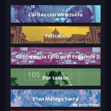
Cáritas con Venezuela
Vaticano
Conferencia Episcopal Española
Por tantos
Plan Málaga Sacra