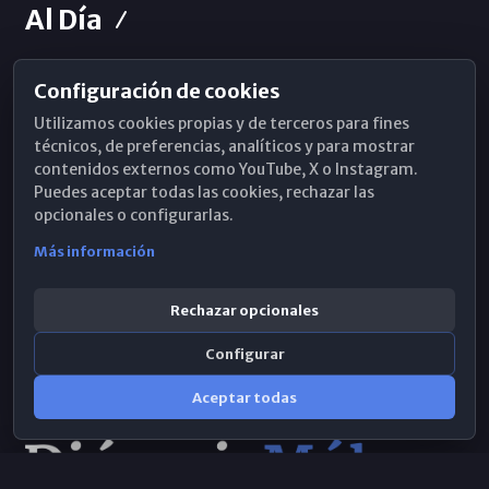
Al Día
Configuración de cookies
Horarios de Misa
Utilizamos cookies propias y de terceros para fines
Hemeroteca
técnicos, de preferencias, analíticos y para mostrar
contenidos externos como YouTube, X o Instagram.
WhatsApp
Puedes aceptar todas las cookies, rechazar las
opcionales o configurarlas.
Más información
Rechazar opcionales
Configurar
Aceptar todas