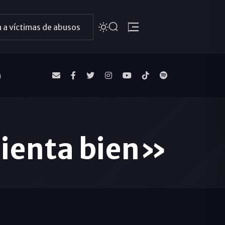
 a víctimas de abusos
a
sienta bien»