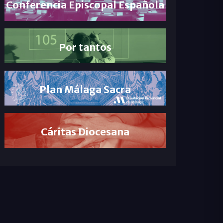
Conferencia Episcopal Española
Por tantos
Plan Málaga Sacra
Cáritas Diocesana