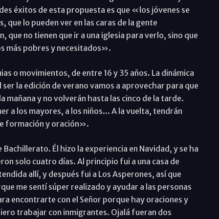
andes éxitos de esta propuesta es que «los jóvenes se
, que lo pueden ver en las caras de la gente
, que no tienen que ir a una iglesia para verlo, sino que
 los más pobres y necesitados».
ias o movimientos, de entre 16 y 35 años. La dinámica
l ser la edición de verano vamos a aprovechar para que
 la mañana y no volverán hasta las cinco de la tarde.
 a los mayores, a los niños... A la vuelta, tendrán
de formación y oración».
 Bachillerato. Él hizo la experiencia en Navidad, y se ha
on solo cuatro días. Al principio fui a una casa de
endida allí, y después fui a Los Asperones, así que
rque me sentí súper realizado y ayudar a las personas
para encontrarte con el Señor porque hay oraciones y
iero trabajar con inmigrantes. Ojalá fueran dos