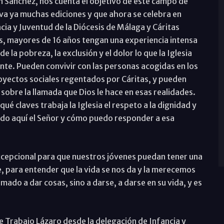
n Sánchez, nos cuenta el objetivo de este campo de
eva ya muchas ediciones y que ahora se celebra en
cia y Juventud de la Diócesis de Málaga y Cáritas
s, mayores de 16 años tengan una experiencia intensa
la pobreza, la exclusión y el dolor lo que la Iglesia
ente. Pueden convivir con las personas acogidas en los
royectos sociales regentados por Cáritas, y pueden
obre la llamada que Dios le hace en esas realidades.
ué claves trabaja la Iglesia el respeto a la dignidad y
ndo aquí el Señor y cómo puedo responder a esa
xcepcional para que nuestros jóvenes puedan tener una
ue, para entender que la vida se nos da y la merecemos
mado a dar cosas, sino a darse, a darse en su vida, y es
 Trabajo Lázaro desde la delegación de Infancia y