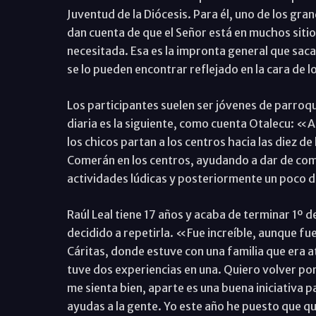
Juventud de la Diócesis. Para él, uno de los gr
dan cuenta de que el Señor está en muchos sitios
necesitada. Esa es la impronta general que sacan
se lo pueden encontrar reflejado en la cara de
Los participantes suelen ser jóvenes de parroqu
diaria es la siguiente, como cuenta Otalecu: «A
los chicos partan a los centros hacia las diez de
Comerán en los centros, ayudando a dar de comer
actividades lúdicas y posteriormente un poco 
Raúl Leal tiene 17 años y acaba de terminar 1º de
decidido a repetirla. «Fue increíble, aunque fuer
Cáritas, donde estuve con una familia que era at
tuve dos experiencias en una. Quiero volver po
me sienta bien, aparte es una buena iniciativa 
ayudas a la gente. Yo este año he puesto que qu