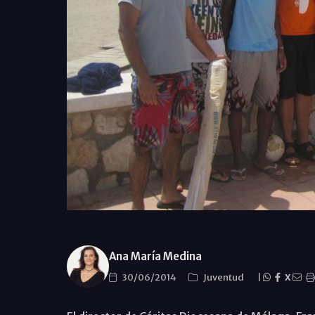
Ana María Medina
30/06/2014
Juventud
|
X