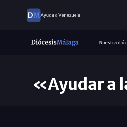
Ayuda a Venezuela
Nuestra dióc
«Ayudar a l