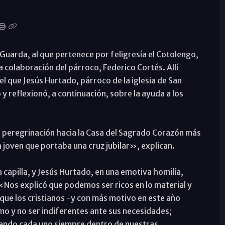
a Guarda, al que pertenece por feligresía el Cotolengo,
la colaboración del párroco, Federico Cortés. Allí
l que Jesús Hurtado, párroco de la iglesia de San
y reflexionó, a continuación, sobre la ayuda a los
 peregrinación hacia la Casa del Sagrado Corazón más
joven que portaba una cruz jubilar», explican.
a capilla, y Jesús Hurtado, en una emotiva homilía,
«Nos explicó que podemos ser ricos en lo material y
que los cristianos -y con más motivo en este año
mo y no ser indiferentes ante sus necesidades;
ando cada uno siempre dentro de nuestras