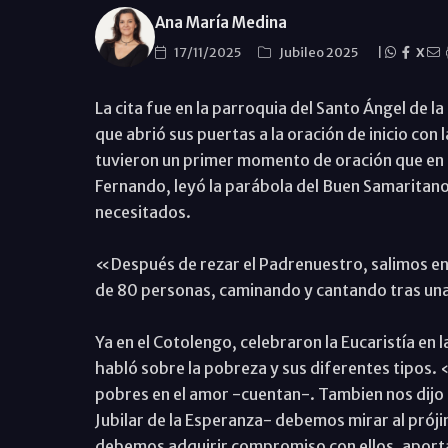
Ana María Medina
17/11/2025
Jubileo 2025
|
X
La cita fue en la parroquia del Santo Ángel de l
que abrió sus puertas a la oración de inicio con 
tuvieron un primer momento de oración que en e
Fernando, leyó la parábola del Buen Samaritano 
necesitados.
«Después de rezar el Padrenuestro, salimos en
de 80 personas, caminando y cantando tras una 
Ya en el Cotolengo, celebraron la Eucaristía en l
habló sobre la pobreza y sus diferentes tipos. 
pobres en el amor -cuentan-. Tambien nos dijo 
Jubilar de la Esperanza- debemos mirar al próji
debemos adquirir compromiso con ellos, aport