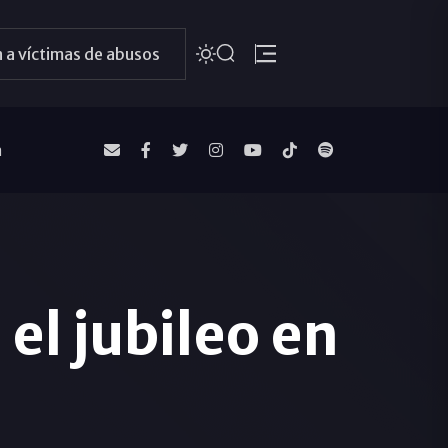
 a víctimas de abusos
a
l jubileo en