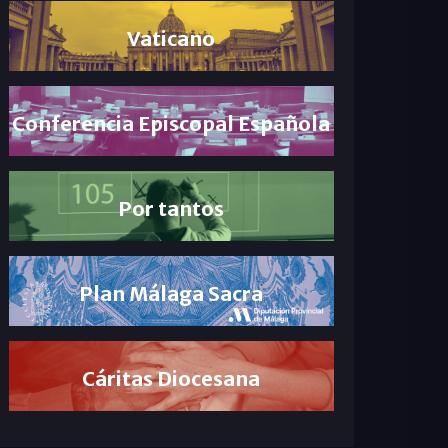
Vaticano
Conferencia Episcopal Española
Por tantos
Plan Málaga Sacra
Cáritas Diocesana