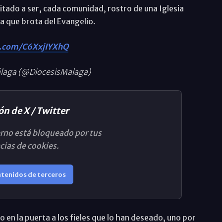
vitado a ser, cada comunidad, rostro de una Iglesia
a que brota del Evangelio.
er.com/C6XxjIYXhQ
álaga (@DiocesisMalaga)
ón de X / Twitter
rno está bloqueado por tus
cias de cookies.
ntenidos de terceros
o en la puerta a los fieles que lo han deseado, uno por