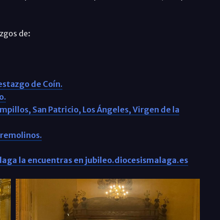
azgos de:
restazgo de Coín.
o.
illos, San Patricio, Los Ángeles, Virgen de la
rremolinos.
álaga la encuentras en jubileo.diocesismalaga.es