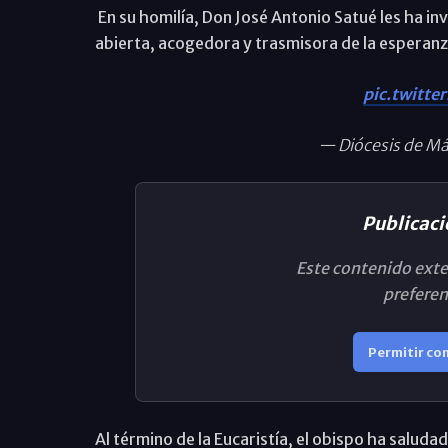
En su homilía, Don José Antonio Satué les ha in
abierta, acogedora y trasmisora de la esperanz
pic.twitt
— Diócesis de M
Publicaci
Este contenido exte
preferen
Permitir co
Al término de la Eucaristía, el obispo ha saludad