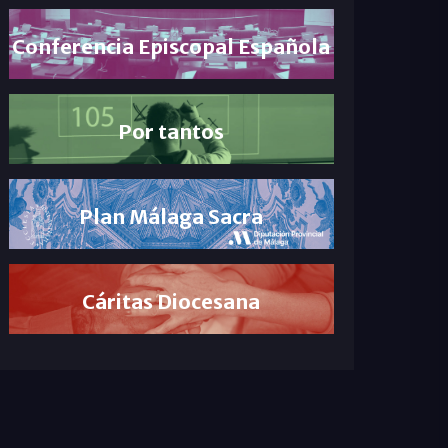
Conferencia Episcopal Española
Por tantos
Plan Málaga Sacra
Cáritas Diocesana