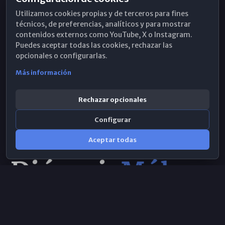
Horarios de Misa
Utilizamos cookies propias y de terceros para fines
Hemeroteca
técnicos, de preferencias, analíticos y para mostrar
contenidos externos como YouTube, X o Instagram.
WhatsApp
Puedes aceptar todas las cookies, rechazar las
opcionales o configurarlas.
Más información
Rechazar opcionales
Configurar
Aceptar todas
Consulta IA
×
Selecciona el área y realiza tu consulta
© 2026 Obispado de Málaga