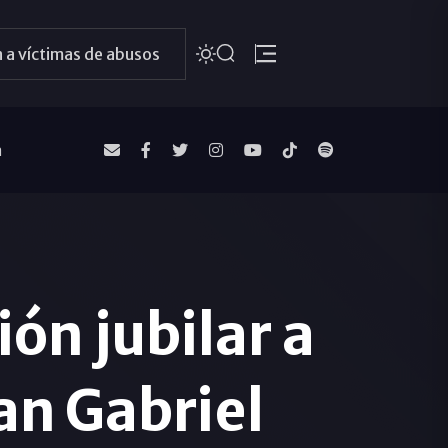
 a víctimas de abusos
a
ón jubilar a
an Gabriel