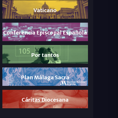
Vaticano
Conferencia Episcopal Española
Por tantos
Plan Málaga Sacra
Cáritas Diocesana