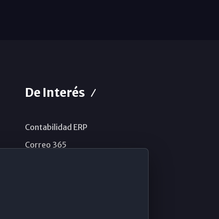
De Interés
Contabilidad ERP
Correo 365
Sistema de información
Aviso legal
Política de privacidad
Política de cookies