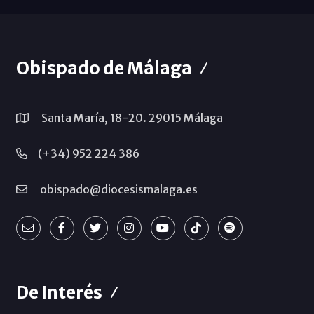
Obispado de Málaga
Santa María, 18-20. 29015 Málaga
(+34) 952 224 386
obispado@diocesismalaga.es
De Interés