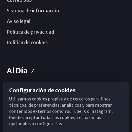
Correo 365
Sistema de información
Aviso legal
Política de privacidad
Política de cookies
Al Día
Configuración de cookies
Horarios de Misa
Utilizamos cookies propias y de terceros para fines
Hemeroteca
técnicos, de preferencias, analíticos y para mostrar
contenidos externos como YouTube, X o Instagram.
WhatsApp
Puedes aceptar todas las cookies, rechazar las
opcionales o configurarlas.