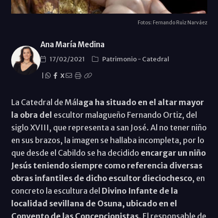
Fotos: Fernando Ruiz Narváez
Ana María Medina
17/02/2021
Patrimonio
-
Catedral
|
X
La Catedral de Mál
aga ha situado en el altar mayor
la obra del
escultor malagueño Fernando Ortiz, del
siglo XVIII, que representa a san José. Al no tener niño
en sus brazos, la imagen se hallaba incompleta, por lo
que desde el Cabildo se ha decidido
encargar un niño
Jesús teniendo siempre como referencia diversas
obras infantiles de dicho escultor dieciochesco
, en
concreto la escultura del
Divino Infante de la
localidad sevillana de Osuna, ubicado en el
Convento de las Concepcionistas
. El responsable de