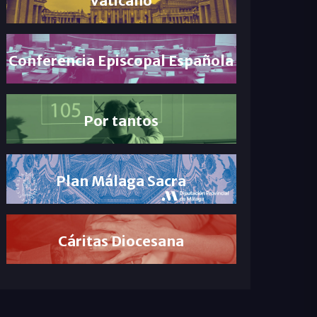
Conferencia Episcopal Española
Por tantos
Plan Málaga Sacra
Cáritas Diocesana