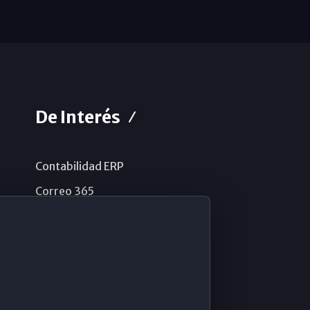
De Interés
Contabilidad ERP
Correo 365
Sistema de información
Aviso legal
Política de privacidad
Política de cookies