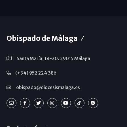
Obispado de Málaga
Santa María, 18-20. 29015 Málaga
(+34) 952 224 386
obispado@diocesismalaga.es