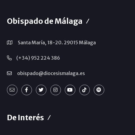
Obispado de Málaga
Santa María, 18-20. 29015 Málaga
(+34) 952 224 386
obispado@diocesismalaga.es
De Interés