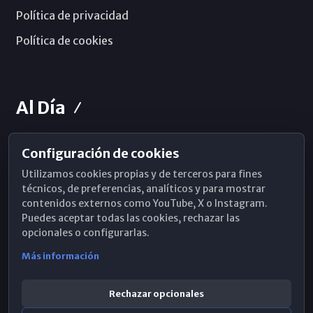
Política de privacidad
Política de cookies
Al Día
Configuración de cookies
Horarios de Misa
Utilizamos cookies propias y de terceros para fines
Hemeroteca
técnicos, de preferencias, analíticos y para mostrar
contenidos externos como YouTube, X o Instagram.
WhatsApp
Puedes aceptar todas las cookies, rechazar las
opcionales o configurarlas.
Más información
Rechazar opcionales