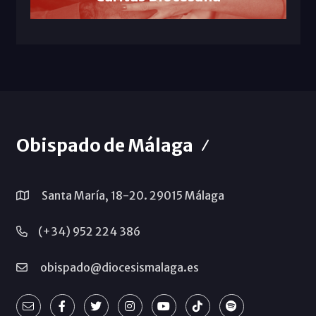
Obispado de Málaga
Santa María, 18-20. 29015 Málaga
(+34) 952 224 386
obispado@diocesismalaga.es