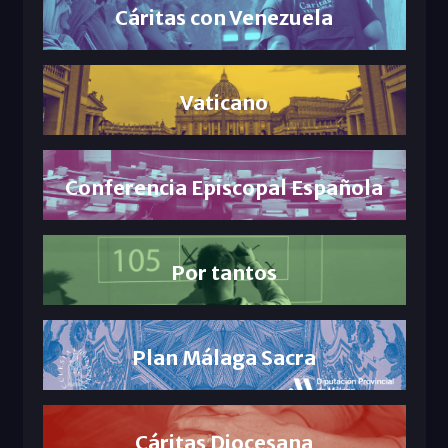
Cáritas con Venezuela
Vaticano
Conferencia Episcopal Española
Por tantos
Plan Málaga Sacra
Cáritas Diocesana