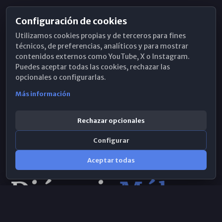
Configuración de cookies
Horarios de Misa
Utilizamos cookies propias y de terceros para fines
Hemeroteca
técnicos, de preferencias, analíticos y para mostrar
contenidos externos como YouTube, X o Instagram.
WhatsApp
Puedes aceptar todas las cookies, rechazar las
opcionales o configurarlas.
Más información
Rechazar opcionales
Configurar
Aceptar todas
Consulta IA
×