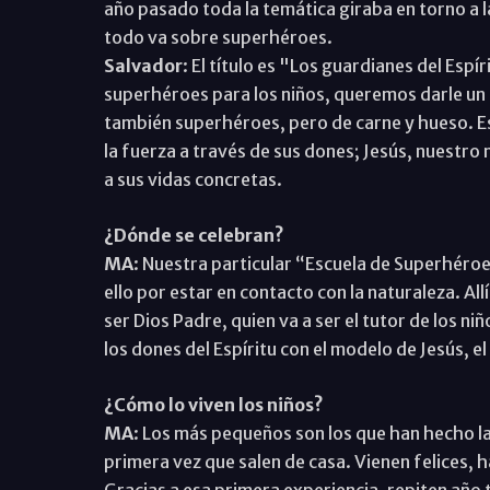
año pasado toda la temática giraba en torno a la
todo va sobre superhéroes.
Salvador
: El título es "Los guardianes del Espí
superhéroes para los niños, queremos darle un e
también superhéroes, pero de carne y hueso. Est
la fuerza a través de sus dones; Jesús, nuestro 
a sus vidas concretas.
¿Dónde se celebran?
MA
: Nuestra particular “Escuela de Superhéroe
ello por estar en contacto con la naturaleza. All
ser Dios Padre, quien va a ser el tutor de los n
los dones del Espíritu con el modelo de Jesús, el
¿Cómo lo viven los niños?
MA
: Los más pequeños son los que han hecho l
primera vez que salen de casa. Vienen felices,
Gracias a esa primera experiencia, repiten añ