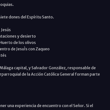
roquias.
iete dones del Espíritu Santo.
e Jesús
entaciones y desierto
 Huerto de los olivos
cuentro de JesuÌs con Zaqueo
stés
 Málaga capital, y Salvador González, responsable de
erparroquial de la Acción Católica General forman parte
ener una experiencia de encuentro con el Señor. Si el