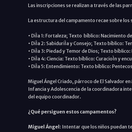
Las inscripciones se realizan a través de las par
La estructura del campamento recae sobre los s
• DiÌa 1: Fortaleza; Texto bíblico: Nacimiento d
• DiÌa 2: SabiduriÌa y Consejo; Texto bíblico: T
• DiÌa 3: Piedad y Temor de Dios; Texto bíblico:
• DiÌa 4: Ciencia: Texto bíblico: CuracioÌn y en
• DiÌa 5: Entendimiento: Texto bíblico: Penteco
Miguel Ángel Criado, párroco de El Salvador en
Infancia y Adolescencia de la coordinadora int
del equipo coordinador.
¿Qué persiguen estos campamentos?
Miguel Ángel
: Intentar que los niños puedan t