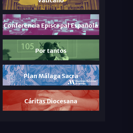
Conferencia Episcopal Española
Por tantos
Plan Málaga Sacra
Cáritas Diocesana