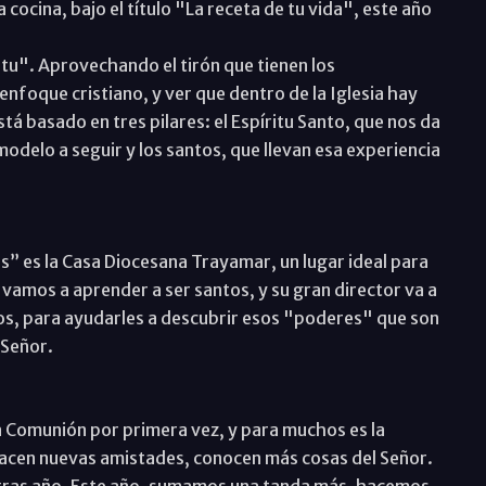
 cocina, bajo el título "La receta de tu vida", este año
ritu". Aprovechando el tirón que tienen los
nfoque cristiano, y ver que dentro de la Iglesia hay
á basado en tres pilares: el Espíritu Santo, que nos da
modelo a seguir y los santos, que llevan esa experiencia
s” es la Casa Diocesana Trayamar, un lugar ideal para
í vamos a aprender a ser santos, y su gran director va a
iños, para ayudarles a descubrir esos "poderes" que son
 Señor.
a Comunión por primera vez, y para muchos es la
 hacen nuevas amistades, conocen más cosas del Señor.
o tras año. Este año, sumamos una tanda más, hacemos