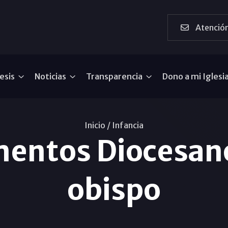
Atención
esis
Noticias
Transparencia
Dono a mi Iglesi
Inicio /
Infancia
entos Diocesanos
obispo