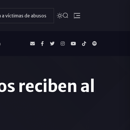
 a víctimas de abusos
a
 reciben al