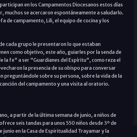
ue participan en los Campamentos Diocesanos estos días
egar, muchos se acercaron espontáneamente a saludarlo.
efa de campamento, Lili, el equipo de cocina y los
e cada grupo le presentaron lo que estaban
enen como objetivo, este año, guiarles por la senda de
 la fe" a ser "Guardianes del Espíritu", como reza el
ovecharon la presencia de su obispo para conversar
ron preguntándole sobre su persona, sobre la vida de la
a canción del campamento y una visita al oratorio.
 a partir de la última semana de junio, a niños de
 ofrece seis tandas para unos 550 niños desde 3º de
 junio en la Casa de Espiritualidad Trayamar y la