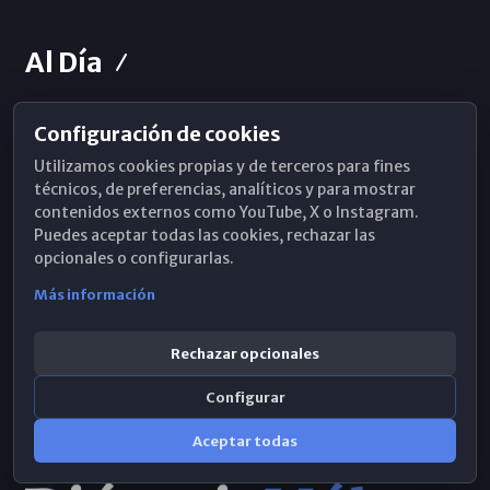
Al Día
Configuración de cookies
Horarios de Misa
Utilizamos cookies propias y de terceros para fines
Hemeroteca
técnicos, de preferencias, analíticos y para mostrar
contenidos externos como YouTube, X o Instagram.
WhatsApp
Puedes aceptar todas las cookies, rechazar las
opcionales o configurarlas.
Más información
Rechazar opcionales
Configurar
Aceptar todas