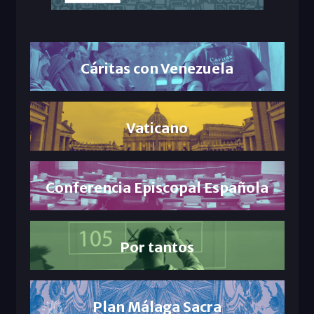
Cáritas con Venezuela
Vaticano
Conferencia Episcopal Española
Por tantos
Plan Málaga Sacra