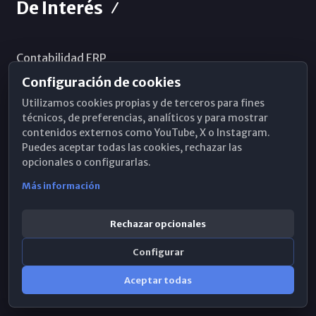
De Interés
Contabilidad ERP
Configuración de cookies
Correo 365
Utilizamos cookies propias y de terceros para fines
Sistema de información
técnicos, de preferencias, analíticos y para mostrar
contenidos externos como YouTube, X o Instagram.
Aviso legal
Puedes aceptar todas las cookies, rechazar las
Política de privacidad
opcionales o configurarlas.
Política de cookies
Más información
Rechazar opcionales
Al Día
Configurar
Aceptar todas
Horarios de Misa