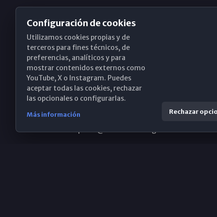
Configuración de cookies
Utilizamos cookies propias y de
Obispado de Málaga
terceros para fines técnicos, de
preferencias, analíticos y para
mostrar contenidos externos como
YouTube, X o Instagram. Puedes
Santa María, 18-20. 29015 Málaga
aceptar todas las cookies, rechazar
las opcionales o configurarlas.
(+34) 952 224 386
Rechazar opci
Más información
obispado@diocesismalaga.es