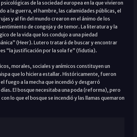
 psicológicas de la sociedad europea en la que vivieron
o a la guerra, el hambre, las calamidades públicas, el
rujas y al fin del mundo crearon en el ánimo de los
entimiento de congoja y de temor. La literatura y la
gico de la vida que los condujo a una piedad
ánica” (Heer). Lutero tratará de buscar y encontrar
s “la justificación por la sola fe” (fidutia).
icos, morales, sociales y anímicos constituyen un
ispa que lo hiciera estallar. Históricamente, fueron
el fuego a la mecha que incendió y desgarró
 días. El bosque necesitaba una poda (reforma), pero
, con lo que el bosque se incendió y las llamas quemaron