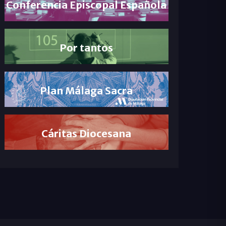
Conferencia Episcopal Española
Por tantos
Plan Málaga Sacra
Cáritas Diocesana