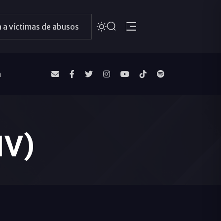
 a víctimas de abusos
a
IV)