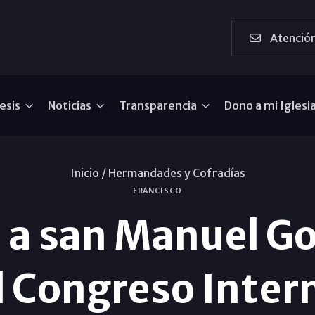
Atención
esis
Noticias
Transparencia
Dono a mi Iglesi
Inicio /
Hermandades y Cofradías
FRANCISCO
a a san Manuel Go
 Congreso Inter