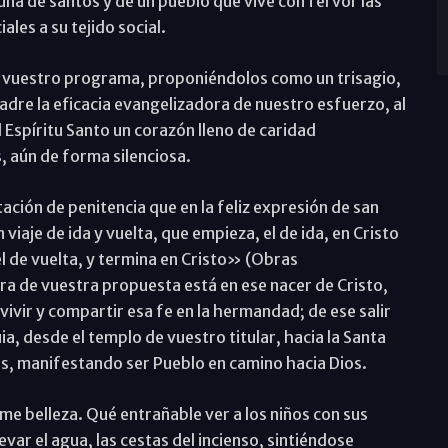
una de santos y de un pueblo que vive con fervor las
les a su tejido social.
en vuestro programa, proponiéndolos como un trisagio,
Padre la eficacia evangelizadora de nuestro esfuerzo, al
l Espíritu Santo un corazón lleno de caridad
, aún de forma silenciosa.
ación de penitencia que en la feliz expresión de san
e de ida y vuelta, que empieza, el de ida, en Cristo
el de vuelta, y termina en Cristo» (Obras
ora de vuestra propuesta está en ese nacer de Cristo,
e vivir y compartir esa fe en la hermandad; de ese salir
a, desde el templo de vuestro titular, hacia la Santa
s, manifestando ser Pueblo en camino hacia Dios.
me belleza. Qué entrañable ver a los niños con sus
evar el agua, las cestas del incienso, sintiéndose