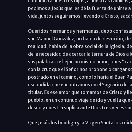
comunica a nuestros hijos, a nuestras familias,
pedimos a Jesús que les dé la fuerza de unirse a
vida, juntos seguiremos llevando a Cristo, sacán
Queridos hermanos y hermanas, debo confesarle
san Manuel González, no habla de devoción, de l
realidad, habla de la obra social de la Iglesia,
de la necesidad de acercar la ternura de Dios a 
sus palabras reflejan un mismo amor, pues “carg
con la cruz que el Señor nos propone o cargar
postrado en el camino, como lo haría el Buen Pa
escondida que encontramos en el Sagrario de la 
titular. Es ese amor que tomamos de Cristo y ll
pueblo, en un continuo viaje de ida y vuelta qu
deseo y nuestra súplica ante Dios tres veces sa
Que Jesús los bendiga y la Virgen Santa los cuid