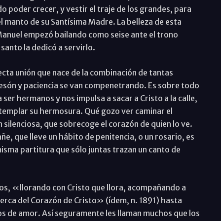
o poder crecer, y vestir el traje de los grandes, para
l manto de su Santísima Madre. La belleza de esta
Manuel empezó bailando como seise ante el trono
santo la dedicó a servirlo.
fecta unión que nace de la combinación de tantas
 tesón y paciencia se van compenetrando. Es sobre todo
 ser hermanos y nos impulsa a sacar a Cristo a la calle,
ntemplar su hermosura. Qué gozo ver caminar el
silenciosa, que sobrecoge el corazón de quien lo ve.
, que lleve un hábito de penitencia, o un rosario, es
isma partitura que sólo juntas trazan un canto de
s, «llorando con Cristo que llora, acompañando a
rca del Corazón de Cristo» (ídem, n. 1891) hasta
os de amor. Así seguramente les llaman muchos que los