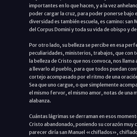
importantes en lo que hacen, y a la vez anheland
poder cargar la cruz, para poder ponerse bajo e
diversidad es también escuela, es camino: san 
del Corpus Domini y toda su vida de obispo y de 
Por otro lado, su belleza se percibe en esa per
peculiaridades, ministerios, trabajos, que con
la belleza de Cristo que nos convoca, nos llama a
a llevarlo al pueblo, para que todos puedan co
cortejo acompasado por el ritmo de una oración 
Sea que uno cargue, o que simplemente acompañe
el mismo fervor, el mismo amor, notas de una m
alabanza.
Cuántas lágrimas se derraman en esos momento
Cristo abandonado, poniendo su corazón muy ce
parecer diría san Manuel «chiflados», chiflad