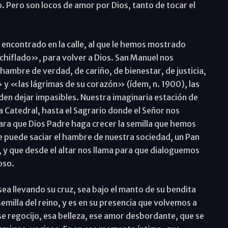
. Pero son locos de amor por Dios, tanto de tocar el
 encontrado en la calle, al que le hemos mostrado
 «chiflado», para volver a Dios. San Manuel nos
 hambre de verdad, de cariño, de bienestar, de justicia,
s» y «las lágrimas de su corazón» (ídem, n. 1900), las
en dejar impasibles. Nuestra imaginaria estación de
a Catedral, hasta el Sagrario donde el Señor nos
ara que Dios Padre haga crecer la semilla que hemos
ue puede saciar el hambre de nuestra sociedad, un Pan
 y que desde el altar nos llama para que dialoguemos
oso.
ea llevando su cruz, sea bajo el manto de su bendita
milla del reino, y es en su presencia que volvemos a
e regocijo, esa belleza, ese amor desbordante, que se