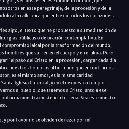
 amigos, vecinos. Es en ese momento íntimo, que
 nosotros en este peregrinaje, de la procesión y de la
dolo a la calle para que entre en todos los corazones.
s algo, el texto que he propuesto a su meditación de
iturgias públicas o de oración contemplativa. En
 del compromiso laical por la trasformación del mundo,
los hombres que sufren en el cuerpo y en el alma. Pero
ar” el paso del Cristo en la procesión, cargar cada día
 sobre nuestros hombros al hermano que encontrarnos
stor, es el mismo amor, es la misma caridad
Santa Iglesia Catedral, y en el de nuestro templo
evarnos al pueblo, que traemos a Cristo junto a ese
e conforma nuestra existencia terrena. Sea este nuestro
nto.
e, y por favor no se olviden de rezar por mí.