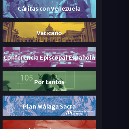
Cáritas con Venezuela
Vaticano
Conferencia Episcopal Española
Por tantos
Plan Málaga Sacra