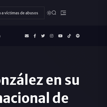
 a víctimas de abusos
a
nzález en su
nacional de