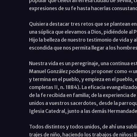
popular que celebran en esa ciudad de Sevilla, c
expresiones de su fe hasta hacerlas consustancia
Quisiera destacar tres retos que se plantean 
una súplica que elevamos a Dios, pidiéndole al 
Hijo la belleza de nuestro testimonio de vida y a
escondida que nos permita llegar a los hombres
Nuestra vida es un peregrinaje, una continua est
Manuel González podemos proponer como «un viaj
y termina en el pueblo, y empieza en el pueblo, 
completas II, n. 1884). La eficacia evangelizad
de la fe recibida en familia; de la experiencia d
unidos a vuestros sacerdotes, desde la parroqui
Iglesia Catedral, junto a las demás Hermandade
Todos distintos y todos unidos, de ahí una subli
trajes de niño, haciendo los trabajos de niños: ll