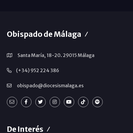
Obispado de Málaga
Santa María, 18-20. 29015 Málaga
(+34) 952 224 386
obispado@diocesismalaga.es
De Interés