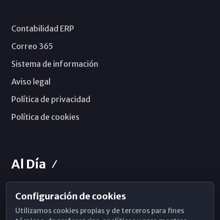
Contabilidad ERP
Correo 365
Sistema de información
Aviso legal
Política de privacidad
Política de cookies
Al Día
Configuración de cookies
Horarios de Misa
Utilizamos cookies propias y de terceros para fines
Hemeroteca