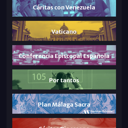
Cáritas con Venezuela
Vaticano
Conferencia Episcopal Española
Por tantos
Plan Málaga Sacra