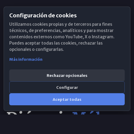
Configuración de cookies
Horarios de Misa
Utilizamos cookies propias y de terceros para fines
Hemeroteca
técnicos, de preferencias, analíticos y para mostrar
contenidos externos como YouTube, X o Instagram.
WhatsApp
Puedes aceptar todas las cookies, rechazar las
opcionales o configurarlas.
Más información
Rechazar opcionales
Configurar
Aceptar todas
Consulta IA
×