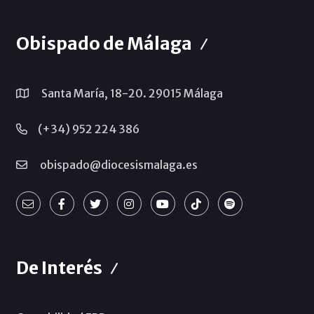
Obispado de Málaga
Santa María, 18-20. 29015 Málaga
(+34) 952 224 386
obispado@diocesismalaga.es
De Interés