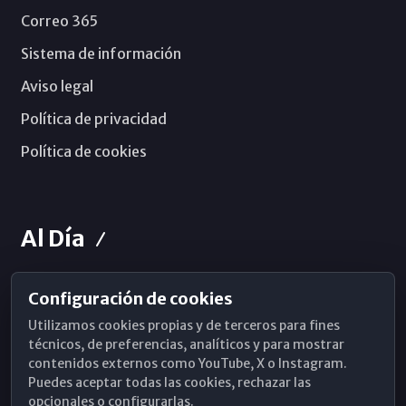
Correo 365
Sistema de información
Aviso legal
Política de privacidad
Política de cookies
Al Día
Configuración de cookies
Horarios de Misa
Utilizamos cookies propias y de terceros para fines
Hemeroteca
técnicos, de preferencias, analíticos y para mostrar
contenidos externos como YouTube, X o Instagram.
WhatsApp
Puedes aceptar todas las cookies, rechazar las
opcionales o configurarlas.