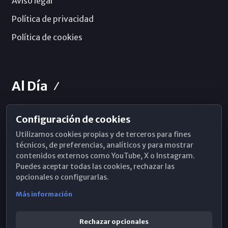
Aviso legal
Política de privacidad
Política de cookies
Al Día
Configuración de cookies
Horarios de Misa
Utilizamos cookies propias y de terceros para fines
Hemeroteca
técnicos, de preferencias, analíticos y para mostrar
contenidos externos como YouTube, X o Instagram.
WhatsApp
Puedes aceptar todas las cookies, rechazar las
opcionales o configurarlas.
Más información
Rechazar opcionales