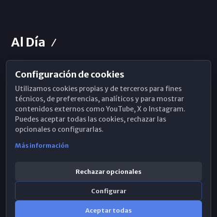
Al Día
Configuración de cookies
Horarios de Misa
Utilizamos cookies propias y de terceros para fines
Hemeroteca
técnicos, de preferencias, analíticos y para mostrar
contenidos externos como YouTube, X o Instagram.
WhatsApp
Puedes aceptar todas las cookies, rechazar las
opcionales o configurarlas.
Más información
Rechazar opcionales
Configurar
Aceptar todas