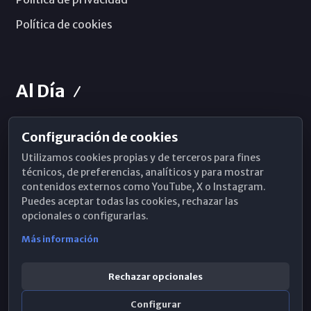
Política de cookies
Al Día
Configuración de cookies
Horarios de Misa
Utilizamos cookies propias y de terceros para fines
Hemeroteca
técnicos, de preferencias, analíticos y para mostrar
contenidos externos como YouTube, X o Instagram.
WhatsApp
Puedes aceptar todas las cookies, rechazar las
opcionales o configurarlas.
Más información
Rechazar opcionales
Configurar