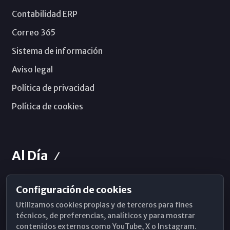
Contabilidad ERP
Correo 365
Sistema de información
Aviso legal
Política de privacidad
Política de cookies
Al Día
Configuración de cookies
Horarios de Misa
Utilizamos cookies propias y de terceros para fines
Hemeroteca
técnicos, de preferencias, analíticos y para mostrar
contenidos externos como YouTube, X o Instagram.
WhatsApp