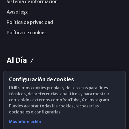
Sistema de información
Aviso legal
Política de privacidad
Política de cookies
Al Día
Configuración de cookies
Horarios de Misa
Utilizamos cookies propias y de terceros para fines
Hemeroteca
técnicos, de preferencias, analíticos y para mostrar
contenidos externos como YouTube, X o Instagram.
WhatsApp
Puedes aceptar todas las cookies, rechazar las
opcionales o configurarlas.
Más información