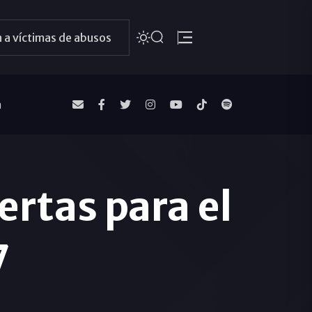
 a víctimas de abusos
a
ertas para el
7