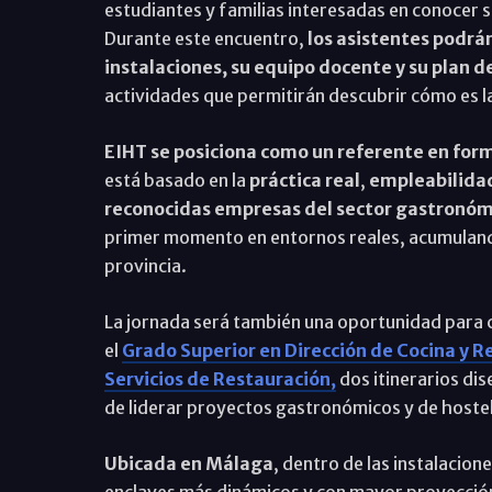
estudiantes y familias interesadas en conocer
Durante este encuentro,
los asistentes podrá
instalaciones, su equipo docente y su plan d
actividades que permitirán descubrir cómo es 
EIHT se posiciona como un referente en fo
está basado en la
práctica real
,
empleabilidad
reconocidas empresas del sector gastronóm
primer momento en entornos reales, acumulando
provincia.
La jornada será también una oportunidad para 
el
Grado Superior en Dirección de Cocina y 
Servicios de Restauración
,
dos itinerarios di
de liderar proyectos gastronómicos y de hostel
Ubicada en Málaga
, dentro de las instalacion
enclaves más dinámicos y con mayor proyección