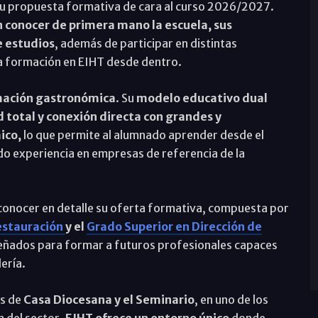
 su propuesta formativa de cara al curso 2026/2027.
n conocer de primera mano la escuela, sus
e estudios
, además de participar en distintas
la formación en EIHT desde dentro.
rmación gastronómica
. Su
modelo educativo dual
 total y conexión directa con grandes y
ico,
lo que permite al alumnado aprender desde el
 experiencia en empresas de referencia de la
conocer en detalle su oferta formativa, compuesta por
Restauración
y el
Grado Superior en Dirección de
señados para formar a futuros profesionales capaces
ería.
es de
Casa Diocesana y el Seminario
, en uno de los
 del sector,
EIHT ofrece un entorno único
donde