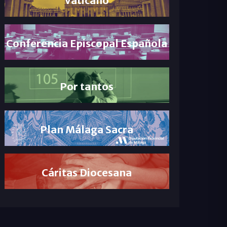
Conferencia Episcopal Española
Por tantos
Plan Málaga Sacra
Cáritas Diocesana