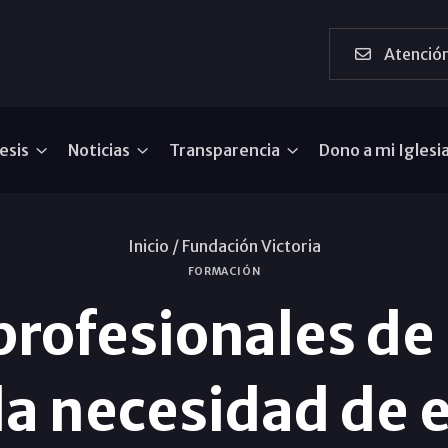
Atención
esis
Noticias
Transparencia
Dono a mi Iglesi
Inicio /
Fundación Victoria
FORMACIÓN
rofesionales de
la necesidad de 