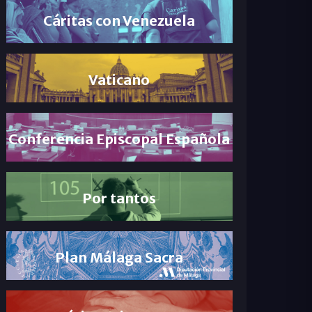
Cáritas con Venezuela
Vaticano
Conferencia Episcopal Española
Por tantos
Plan Málaga Sacra