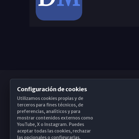
Configuración de cookies
Utilizamos cookies propias y de
Obispado de Málaga
terceros para fines técnicos, de
preferencias, analíticos y para
mostrar contenidos externos como
YouTube, X o Instagram. Puedes
Santa María, 18-20. 29015 Málaga
aceptar todas las cookies, rechazar
las opcionales o configurarlas.