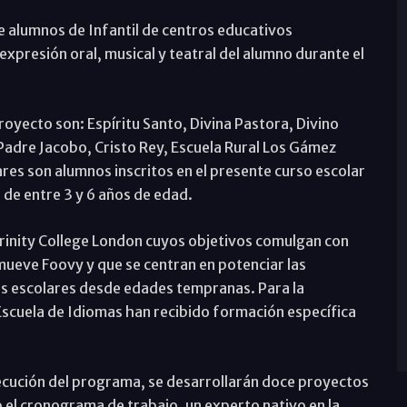
e alumnos de Infantil de centros educativos
 expresión oral, musical y teatral del alumno durante el
proyecto son: Espíritu Santo, Divina Pastora, Divino
Padre Jacobo, Cristo Rey, Escuela Rural Los Gámez
res son alumnos inscritos en el presente curso escolar
, de entre 3 y 6 años de edad.
l Trinity College London cuyos objetivos comulgan con
omueve Foovy y que se centran en potenciar las
os escolares desde edades tempranas. Para la
Escuela de Idiomas han recibido formación específica
ecución del programa, se desarrollarán doce proyectos
 el cronograma de trabajo, un experto nativo en la