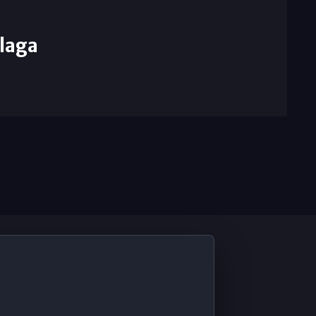
laga
De Interés