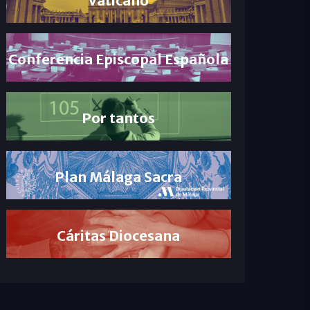
Conferencia Episcopal Española
Por tantos
Plan Málaga Sacra
Cáritas Diocesana