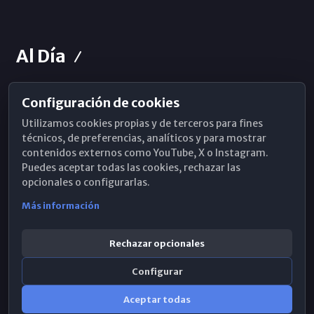
Al Día
Configuración de cookies
Horarios de Misa
Utilizamos cookies propias y de terceros para fines
Hemeroteca
técnicos, de preferencias, analíticos y para mostrar
contenidos externos como YouTube, X o Instagram.
WhatsApp
Puedes aceptar todas las cookies, rechazar las
opcionales o configurarlas.
Más información
Rechazar opcionales
Configurar
Aceptar todas